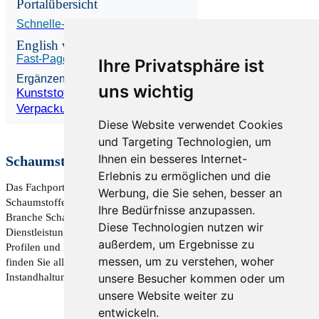
Portalübersicht
Schnelle-Seiten.de
English version
Fast-Pages.com
Ihre Privatsphäre ist
Ergänzende Portale
uns wichtig
Kunststofferzeugnisse.info
Verpackungsmittel.info
Diese Website verwendet Cookies
und Targeting Technologien, um
Ihnen ein besseres Internet-
Schaumstoffe.info Das Portal für Schaumstoffe
Erlebnis zu ermöglichen und die
Das Fachportal für Schaumstoffe ist die Plattform für
Werbung, die Sie sehen, besser an
Schaumstoffe. Hier treffen sich Anbieter und Nachfrager aus der
Ihre Bedürfnisse anzupassen.
Branche Schaumstoffe. Hersteller und Händler inklusive aller
Diese Technologien nutzen wir
Dienstleistungen sind im Webverzeichnis mit Adressdaten,
außerdem, um Ergebnisse zu
Profilen und Informationen über Produkte vertreten. Ebenso
messen, um zu verstehen, woher
finden Sie alle Unternehmen für Inbebriebnahme, Wartung und
unsere Besucher kommen oder um
Instandhaltung.
unsere Website weiter zu
entwickeln.